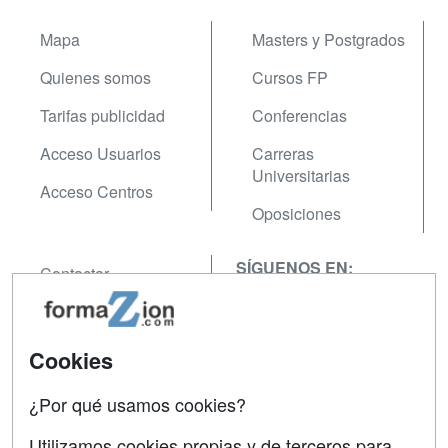
Mapa
Masters y Postgrados
Quienes somos
Cursos FP
Tarifas publicidad
Conferencias
Acceso Usuarios
Carreras
Universitarias
Acceso Centros
Oposiciones
SÍGUENOS EN:
Contactar
Confidencialidad
Aviso legal
Cookies
Copyleft
¿Por qué usamos cookies?
Utilizamos cookies propias y de terceros para