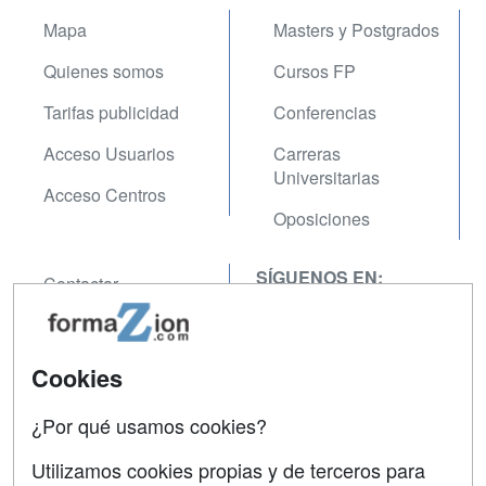
Mapa
Masters y Postgrados
Quienes somos
Cursos FP
Tarifas publicidad
Conferencias
Acceso Usuarios
Carreras
Universitarias
Acceso Centros
Oposiciones
SÍGUENOS EN:
Contactar
Confidencialidad
Aviso legal
Cookies
Copyleft
¿Por qué usamos cookies?
Utilizamos cookies propias y de terceros para