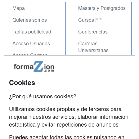
Mapa
Masters y Postgrados
Quienes somos
Cursos FP
Tarifas publicidad
Conferencias
Acceso Usuarios
Carreras
Universitarias
Acceso Centros
Oposiciones
SÍGUENOS EN:
Contactar
Cookies
Confidencialidad
¿Por qué usamos cookies?
Aviso legal
Utilizamos cookies propias y de terceros para
mejorar nuestros servicios, elaborar información
Copyleft
estadística y evitar repeticiones de anuncios
Puedes aceptar todas las cookies pulsando en