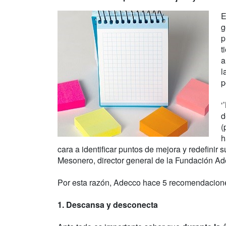
E
g
p
t
a
l
p
‘
d
(
h
cara a identificar puntos de mejora y redefini
Mesonero, director general de la Fundación A
Por esta razón, Adecco hace 5 recomendacione
1. Descansa y desconecta