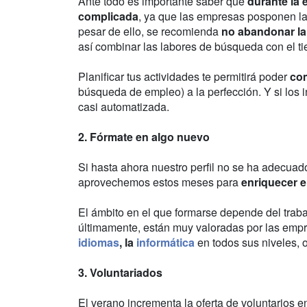
Ante todo es importante saber que
durante la 
complicada
, ya que las empresas posponen la
pesar de ello, se recomienda
no abandonar l
así combinar las labores de búsqueda con el t
Planificar tus actividades te permitirá poder
com
búsqueda de empleo) a la perfección. Y si los i
casi automatizada.
2. Fórmate en algo nuevo
Si hasta ahora nuestro perfil no se ha adecuad
aprovechemos estos meses para
enriquecer el
El ámbito en el que formarse depende del trab
últimamente, están muy valoradas por las emp
idiomas
, la
informática
en todos sus niveles, o
3. Voluntariados
El verano incrementa la oferta de voluntarios 