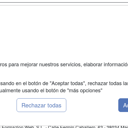
a
Masters y
Contactar
Postgrados
enes somos
Confidenciali
Cursos FP
fas publicidad
Aviso legal
Conferencias
so Usuarios
Copyleft
Carreras
so Centros
Universitarias
ros para mejorar nuestros servicios, elaborar información
Oposiciones
sando en el botón de "Aceptar todas", rechazar todas la
nualmente usando el botón de "más opciones"
Rechazar todas
A
Formazion Web, S.L. - Calle Fermín Caballero, 62 - 28034 Mad