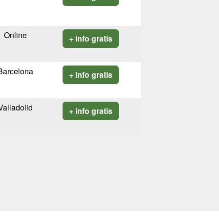
Online
+ info gratis
Barcelona
+ info gratis
Valladolid
+ info gratis