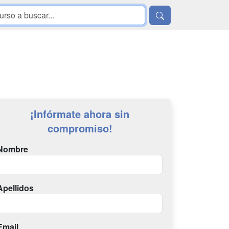
¡Infórmate ahora sin
compromiso!
Nombre
Apellidos
Email