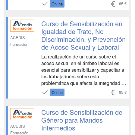
diferencias que pudieran existir en
85 €
Online
cuanto a las retribuciones que perciben
hombres y mujeres, atendiendo a la
natura...
Curso de Sensibilización en
Igualdad de Trato, No
Discriminación, y Prevención
ACEDIS
Formación
de Acoso Sexual y Laboral
La realización de un curso sobre el
acoso sexual en el ámbito laboral es
esencial para sensibilizar y capacitar a
los trabajadores sobre esta
problemática que afecta la integridad y
el bienestar en el entorno laboral. La
85 €
Online
justificación de este curso radica en la
necesidad de crear conciencia sobre el
acoso sexual y sus implicaciones
Curso de Sensibilización de
legales, éticas ...
Género para Mandos
Intermedios
ACEDIS
Formación