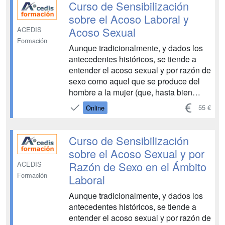
Curso de Sensibilización
sobre el Acoso Laboral y
Acoso Sexual
ACEDIS
Formación
Aunque tradicionalmente, y dados los
antecedentes históricos, se tiende a
entender el acoso sexual y por razón de
sexo como aquel que se produce del
hombre a la mujer (que, hasta bien
entrado el siglo XX, continuaba
55 €
Online
mayoritariamente alejada de la esfera
pública), lo cierto es que, hoy en día,
tanto hombres como mujeres pueden
Curso de Sensibilización
ser víctimas y perp...
sobre el Acoso Sexual y por
Razón de Sexo en el Ámbito
ACEDIS
Formación
Laboral
Aunque tradicionalmente, y dados los
antecedentes históricos, se tiende a
entender el acoso sexual y por razón de