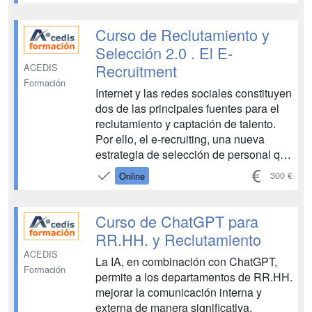
Recursos Humanos es la gestión del
clima empresarial, ya que, con un
Curso de Reclutamiento y
sistema eficaz, se...
Selección 2.0 . El E-
Recruitment
ACEDIS
Formación
Internet y las redes sociales constituyen
dos de las principales fuentes para el
reclutamiento y captación de talento.
Por ello, el e-recruiting, una nueva
estrategia de selección de personal que
está cobrando cada vez más peso, es
300 €
Online
ya una de las prácticas más habituales
y valiosas para las empresas. De
hecho, in...
Curso de ChatGPT para
RR.HH. y Reclutamiento
ACEDIS
La IA, en combinación con ChatGPT,
Formación
permite a los departamentos de RR.HH.
mejorar la comunicación interna y
externa de manera significativa.