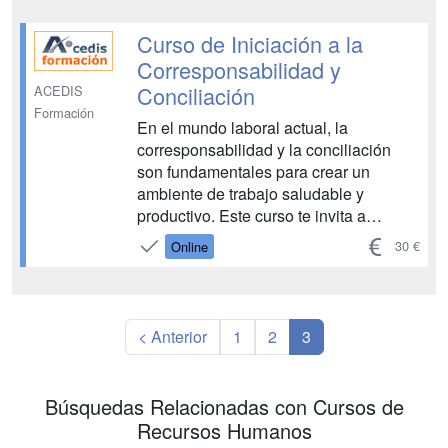
negativo en la salud de los empleados,
afectando no solo su bienestar
Curso de Iniciación a la
personal, sino también la produ...
Corresponsabilidad y
Conciliación
ACEDIS
Formación
En el mundo laboral actual, la
corresponsabilidad y la conciliación
son fundamentales para crear un
ambiente de trabajo saludable y
productivo. Este curso te invita a
explorar cómo compartir
30 €
Online
responsabilidades de manera
equitativa en el trabajo puede prevenir
el estrés y el burnout, mejorando
significativamente tanto el bienestar
< Anterior
1
2
3
personal como el...
Búsquedas Relacionadas con Cursos de
Recursos Humanos