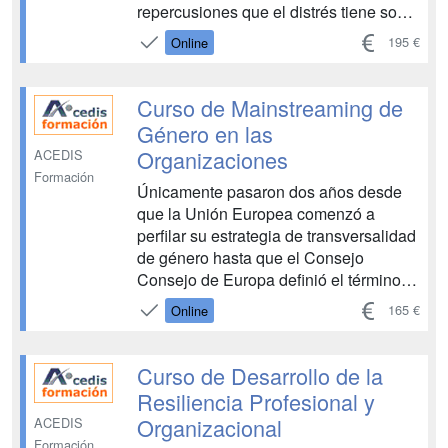
repercusiones que el distrés tiene sobre
la salud de las personas que lo
195 €
Online
padecen y también sobre las empresas
en las que este se produce, puesto que
han de hacer frente a incrementos del
Curso de Mainstreaming de
ausentismo,...
Género en las
Organizaciones
ACEDIS
Formación
Únicamente pasaron dos años desde
que la Unión Europea comenzó a
perfilar su estrategia de transversalidad
de género hasta que el Consejo
Consejo de Europa definió el término
mainstreaming de género afirmando, en
165 €
Online
1998, que el objetivo a alcanzar por
este era la "mejora, desarrollo y
evaluación de los procesos p...
Curso de Desarrollo de la
Resiliencia Profesional y
Organizacional
ACEDIS
Formación