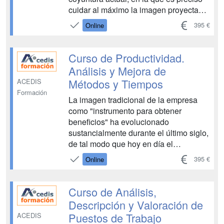
cuidar al máximo la imagen proyectada,
puesto que esta redundará tanto
395 €
Online
cuantitativa como cualitativamente
sobre los resultados de las empresas.
Por tanto, para el...
Curso de Productividad.
Análisis y Mejora de
Métodos y Tiempos
ACEDIS
Formación
La imagen tradicional de la empresa
como "instrumento para obtener
beneficios" ha evolucionado
sustancialmente durante el último siglo,
de tal modo que hoy en día el
empresario ha pasado a ser la persona
395 €
Online
que dispone de unos medios humanos,
materiales y financieros y que los usa
para alcanzar objetivos: Económicos...
Curso de Análisis,
Descripción y Valoración de
Puestos de Trabajo
ACEDIS