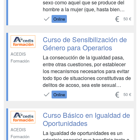
sexo como aquel que se produce del
hombre a la mujer (que, hasta bien
entrado el siglo XX, continuaba
50 €
Online
mayoritariamente alejada de la esfera
pública), lo cierto es que, hoy en día,
tanto hombres como mujeres pueden
Curso de Sensibilización de
ser víctima...
Género para Operarios
ACEDIS
La consecución de la igualdad pasa,
Formación
entre otras cuestiones, por establecer
los mecanismos necesarios para evitar
todo tipo de situaciones constitutivas de
delitos de acoso, sea este sexual
(comportamiento verbal o físico, de
50 €
Online
naturaleza sexual que tenga el
propósito o produzca el efecto de
atentar contra la dignidad de una
Curso Básico en Igualdad de
person...
Oportunidades
ACEDIS
La igualdad de oportunidades es un
Formación
principio esencial que beneficia tanto a