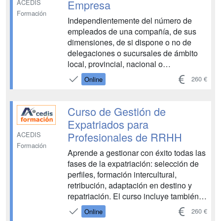
Empresa
ACEDIS
Formación
Independientemente del número de
empleados de una compañía, de sus
dimensiones, de si dispone o no de
delegaciones o sucursales de ámbito
local, provincial, nacional o
internacional, o de si emplea
260 €
Online
sofisticados programas de gestión
(CRM, EDI o similares), a toda empresa
le resulta especialmente útil contar con
Curso de Gestión de
un manual de acogida debidamente
Expatriados para
es...
Profesionales de RRHH
ACEDIS
Formación
Aprende a gestionar con éxito todas las
fases de la expatriación: selección de
perfiles, formación intercultural,
retribución, adaptación en destino y
repatriación. El curso incluye también
los aspectos laborales y fiscales clave
260 €
Online
en desplazamientos comunitarios y