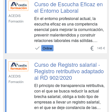
empresarial. A lo largo del programa,
Curso de Escucha Eficaz en
aprenderás a identificar y...
el Entorno Laboral
ACEDIS
En el entorno profesional actual, la
Formación
escucha eficaz es una competencia
esencial para mejorar la comunicación,
prevenir malentendidos y construir
relaciones laborales más sólidas.
Saber escuchar no significa solo oír lo
145 €
Online
que se dice, sino comprender con
atención, interpretar lo que no se
expresa verbalmente y responder con
Curso de Registro salarial -
clarida...
Registro retributivo adaptado
al RD 902/2020
ACEDIS
Formación
El principio de transparencia retributiva,
con el que se busca reducir la actual
brecha salarial, obliga a todo tipo de
empresas a llevar un registro salarial,
en el que se deje constancia de las