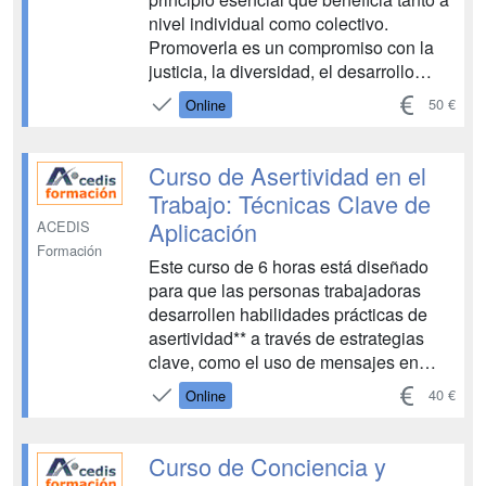
nivel individual como colectivo.
Promoverla es un compromiso con la
justicia, la diversidad, el desarrollo
económico, la innovación, la reducción
50 €
Online
de desigualdades y la paz. Es un pilar
fundamental para construir una
sociedad más inclusiva, equitativa y p...
Curso de Asertividad en el
Trabajo: Técnicas Clave de
Aplicación
ACEDIS
Formación
Este curso de 6 horas está diseñado
para que las personas trabajadoras
desarrollen habilidades prácticas de
asertividad** a través de estrategias
clave, como el uso de mensajes en
primera persona, la gestión del
40 €
Online
lenguaje corporal y el aprendizaje de
respuestas efectivas ante críticas o
situaciones difíciles. Además, se
Curso de Conciencia y
abordarán los obstáculos q...