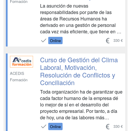
Formación
La asunción de nuevas
responsabilidades por parte de las
áreas de Recursos Humanos ha
derivado en una gestión de personal
cada vez más eficiente, que tiene en el
análisis, descripción y valoración de
330 €
Online
puestos de trabajo un excelente aliado,
dado que permite la optimización de los
recursos disponibles en la empresa. El
Curso de Gestión del Clima
conocimiento de estos...
Laboral, Motivación,
Resolución de Conflictos y
ACEDIS
Formación
Conciliación
Toda organización ha de garantizar que
cada factor humano de la empresa dé
lo mejor de sí en el desarrollo del
proyecto empresarial. Por tanto, a día
de hoy, una de las labores más
importantes de cuantas están
330 €
Online
vinculadas con la gestión de los