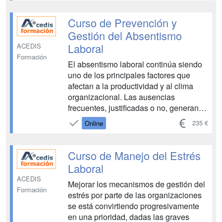
extracomunitarios. El curso está
diseñado y tutorizado por...
Curso de Prevención y
Gestión del Absentismo
Laboral
ACEDIS
Formación
El absentismo laboral continúa siendo
uno de los principales factores que
afectan a la productividad y al clima
organizacional. Las ausencias
frecuentes, justificadas o no, generan
sobrecarga en los equipos, afectan a la
235 €
Online
calidad del servicio y elevan
significativamente los costes para las
empresas. Más allá del control, se hace
Curso de Manejo del Estrés
imprescindible ...
Laboral
ACEDIS
Mejorar los mecanismos de gestión del
Formación
estrés por parte de las organizaciones
se está convirtiendo progresivamente
en una prioridad, dadas las graves