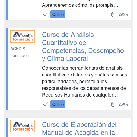
Aprenderemos cómo los prompts
generados por IA pueden ser utilizados
295 €
Online
para facilitar la evaluación del
desempeño, el desarrollo profesional y
la retroalimentación continua. Estas
Curso de Análisis
herramientas permiten a los g...
Cuantitativo de
Competencias, Desempeño
ACEDIS
Formación
y Clima Laboral
Conocer las herramientas de análisis
cuantitativo existentes y cuáles son sus
particularidades, permite a los
responsables de los departamentos de
Recursos Humanos de cualquier
empresa definir las técnicas adecuadas
260 €
Online
para la obtención de datos pertinentes
para la construcción de equipos de
trabajo de alto rendimiento, algo para lo
Curso de Elaboración del
que es impresci...
Manual de Acogida en la