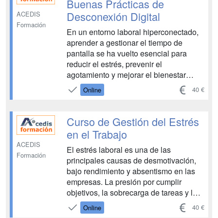
Buenas Prácticas de
Desconexión Digital
ACEDIS
Formación
En un entorno laboral hiperconectado,
aprender a gestionar el tiempo de
pantalla se ha vuelto esencial para
reducir el estrés, prevenir el
agotamiento y mejorar el bienestar
general. Este curso proporciona
40 €
Online
herramientas y estrategias prácticas
para aplicar la desconexión digital de
forma efectiva, entendiendo su impacto
Curso de Gestión del Estrés
tanto en la salud ...
en el Trabajo
ACEDIS
El estrés laboral es una de las
Formación
principales causas de desmotivación,
bajo rendimiento y absentismo en las
empresas. La presión por cumplir
objetivos, la sobrecarga de tareas y la
falta de una adecuada gestión del
40 €
Online
tiempo pueden generar un impacto