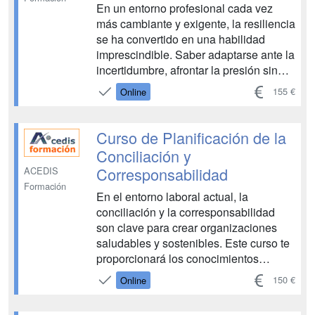
En un entorno profesional cada vez
más cambiante y exigente, la resiliencia
se ha convertido en una habilidad
imprescindible. Saber adaptarse ante la
incertidumbre, afrontar la presión sin
perder la motivación y recuperarse tras
155 €
Online
momentos difíciles es clave para
mantener la estabilidad personal y el
buen funcionamiento de los equ...
Curso de Planificación de la
Conciliación y
Corresponsabilidad
ACEDIS
Formación
En el entorno laboral actual, la
conciliación y la corresponsabilidad
son clave para crear organizaciones
saludables y sostenibles. Este curso te
proporcionará los conocimientos
necesarios para planificar estrategias
150 €
Online
que impulsen el bienestar de los
trabajadores y la sostenibilidad