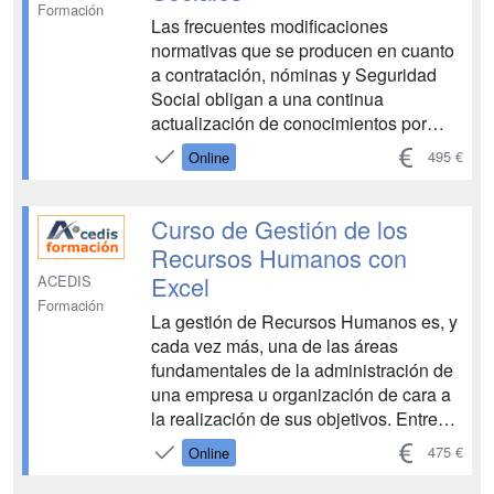
Formación
Las frecuentes modificaciones
normativas que se producen en cuanto
a contratación, nóminas y Seguridad
Social obligan a una continua
actualización de conocimientos por
parte de los profesionales que se
495 €
Online
ocupan de estos aspectos. Por ello,
anualmente se apuesta por una
revisión del contenido del Curso de
Curso de Gestión de los
Contratación Laboral, Nóminas y Se...
Recursos Humanos con
Excel
ACEDIS
Formación
La gestión de Recursos Humanos es, y
cada vez más, una de las áreas
fundamentales de la administración de
una empresa u organización de cara a
la realización de sus objetivos. Entre
sus funciones, se encuentran la
475 €
Online
planificación y selección de
trabajadores, su desarrollo y