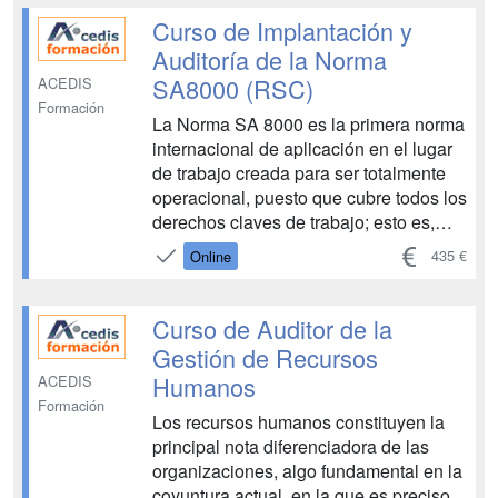
evaluación, la ...
Curso de Implantación y
Auditoría de la Norma
SA8000 (RSC)
ACEDIS
Formación
La Norma SA 8000 es la primera norma
internacional de aplicación en el lugar
de trabajo creada para ser totalmente
operacional, puesto que cubre todos los
derechos claves de trabajo; esto es,
regula la responsabilidad social interna
435 €
Online
de la organizaciones y certifica el
cumplimiento por parte de auditores
independientes acreditado...
Curso de Auditor de la
Gestión de Recursos
Humanos
ACEDIS
Formación
Los recursos humanos constituyen la
principal nota diferenciadora de las
organizaciones, algo fundamental en la
coyuntura actual, en la que es preciso