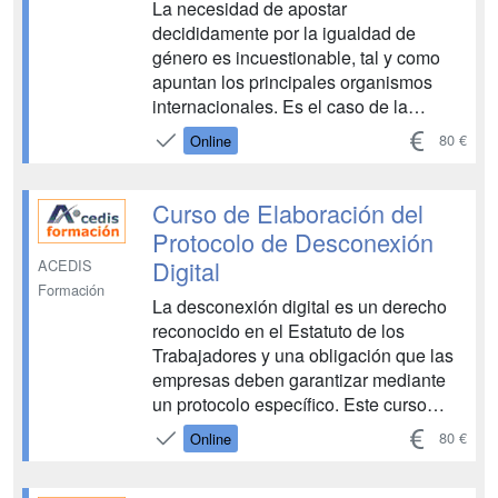
La necesidad de apostar
decididamente por la igualdad de
género es incuestionable, tal y como
apuntan los principales organismos
internacionales. Es el caso de la
Unesco, que en la declaración de
80 €
Online
Beijing subrayaba ya la necesidad de
cimentar la erradicación de la pobreza
en un crecimiento económico
Curso de Elaboración del
sostenido, en el desarrollo social, en la
Protocolo de Desconexión
prote...
Digital
ACEDIS
Formación
La desconexión digital es un derecho
reconocido en el Estatuto de los
Trabajadores y una obligación que las
empresas deben garantizar mediante
un protocolo específico. Este curso
online ofrece las claves para elaborar e
80 €
Online
implantar un protocolo de desconexión
digital efectivo, ajustado a ...