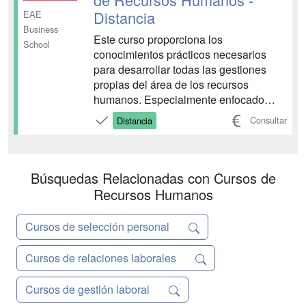
Distancia
EAE
Business
Este curso proporciona los
School
conocimientos prácticos necesarios
para desarrollar todas las gestiones
propias del área de los recursos
humanos. Especialmente enfocado
hacia la pequeña y mediana empresa
Consultar
Distancia
(PYMES), que suelen tener un déficit
importante en esta área al no disponer
de un departamento especializado en
recursos humanos. El curso está
Búsquedas Relacionadas con Cursos de
dirigid...
Recursos Humanos
Cursos de selección personal
Cursos de relaciones laborales
Cursos de gestión laboral