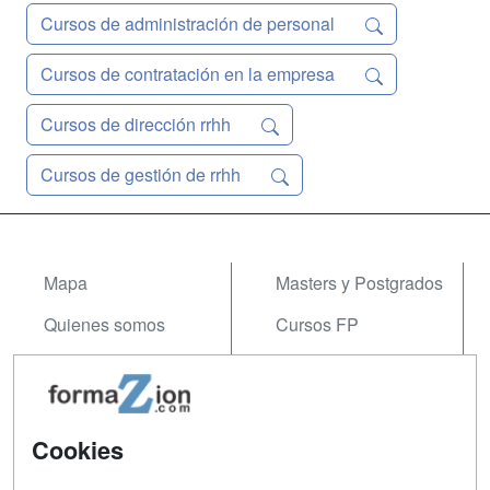
Cursos de administración de personal
Cursos de contratación en la empresa
Cursos de dirección rrhh
Cursos de gestión de rrhh
Mapa
Masters y Postgrados
Quienes somos
Cursos FP
Tarifas publicidad
Conferencias
Acceso Usuarios
Carreras
Universitarias
Cookies
Acceso Centros
Oposiciones