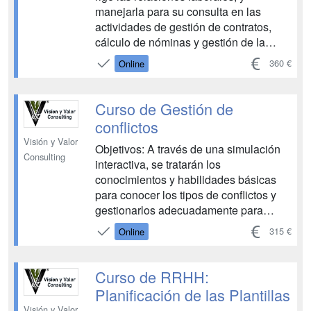
manejarla para su consulta en las
actividades de gestión de contratos,
cálculo de nóminas y gestión de la
seguridad social. o Localizar y acceder
360 €
Online
a la información sobre el Convenio
aplicable a su empresa para poder
aplicarla en la gestión laboral de la
Curso de Gestión de
empresa. o Aprender cuáles son los d...
conflictos
Visión y Valor
Objetivos: A través de una simulación
Consulting
interactiva, se tratarán los
conocimientos y habilidades básicas
para conocer los tipos de conflictos y
gestionarlos adecuadamente para
convertirlos en oportunidades de
315 €
Online
cambio. - Conocer cómo se entiende el
conflicto en el entorno corporativo. -
Identificar los diferentes tipos de
Curso de RRHH:
conflictos y sus causas más
Planificación de las Plantillas
habituales....
Visión y Valor