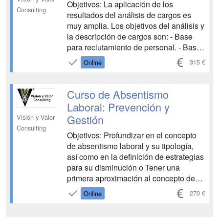
Objetivos: La aplicación de los
Consulting
resultados del análisis de cargos es
muy amplia. Los objetivos del análisis y
la descripción de cargos son: - Base
para reclutamiento de personal. - Base
para la selección de personal. - Base
315 €
Online
para la capacitación. - Base para la
administración de salarios. - Facilita la
evaluación de desempeño y verifica el
Curso de Absentismo
mérito funcional. -...
Laboral: Prevención y
Gestión
Visión y Valor
Consulting
Objetivos: Profundizar en el concepto
de absentismo laboral y su tipología,
así como en la definición de estrategias
para su disminución o Tener una
primera aproximación al concepto de
trabajo y su evolución a lo largo de la
270 €
Online
historia o Conocer las diferentes
acepciones del concepto de