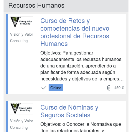
Recursos Humanos
Curso de Retos y
competencias del nuevo
profesional de Recursos
Visión y Valor
Consulting
Humanos
Objetivos: Para gestionar
adecuadamente los recursos humanos
de una organización, aprendiendo a
planificar de forma adecuada según
necesidades y objetivos de la empresa,
además de adquirir los conocimientos
450 €
Online
necesarios para la correcta realización
de las diferentes funciones del
departamento de recursos humanos,
Curso de Nóminas y
como son el análisis y descripción de
Seguros Sociales
puestos de...
Visión y Valor
Objetivos: o Conocer la Normativa que
Consulting
rige las relaciones laborales, y