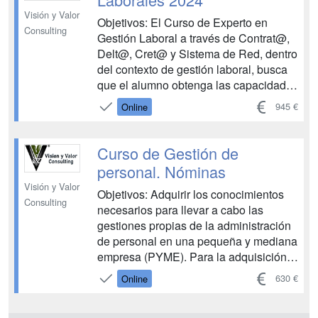
Visión y Valor
Objetivos: El Curso de Experto en
Consulting
Gestión Laboral a través de Contrat@,
Delt@, Cret@ y Sistema de Red, dentro
del contexto de gestión laboral, busca
que el alumno obtenga las capacidades
suficientes para el uso de las
945 €
Online
aplicaciones que existen en la gestión
del personal de una empresa,
aplicaciones en las que se pone en
Curso de Gestión de
contacto a los usuarios con la entidad
personal. Nóminas
c...
Visión y Valor
Objetivos: Adquirir los conocimientos
Consulting
necesarios para llevar a cabo las
gestiones propias de la administración
de personal en una pequeña y mediana
empresa (PYME). Para la adquisición
y/o actualización de los conocimientos
630 €
Online
en materia laboral....