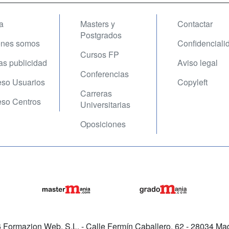
a
Masters y
Contactar
Postgrados
enes somos
Confidenciali
Cursos FP
fas publicidad
Aviso legal
Conferencias
so Usuarios
Copyleft
Carreras
so Centros
Universitarias
Oposiciones
Formazion Web, S.L. - Calle Fermín Caballero, 62 - 28034 Mad