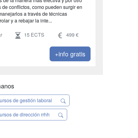
os de la manera más efectiva y por otro
os de conflictos, como pueden surgir en
anejarlos a través de técnicas
ar y a rebajar la inte...
r
15 ECTS
499 €
+info gratis
manos
ursos de gestión laboral
ursos de dirección rrhh