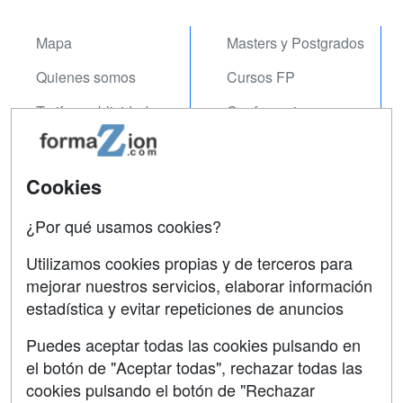
Mapa
Masters y Postgrados
Quienes somos
Cursos FP
Tarifas publicidad
Conferencias
Acceso Usuarios
Carreras
Universitarias
Acceso Centros
Cookies
Oposiciones
¿Por qué usamos cookies?
SÍGUENOS EN:
Contactar
Utilizamos cookies propias y de terceros para
mejorar nuestros servicios, elaborar información
Confidencialidad
estadística y evitar repeticiones de anuncios
Aviso legal
Puedes aceptar todas las cookies pulsando en
Copyleft
el botón de "Aceptar todas", rechazar todas las
cookies pulsando el botón de "Rechazar