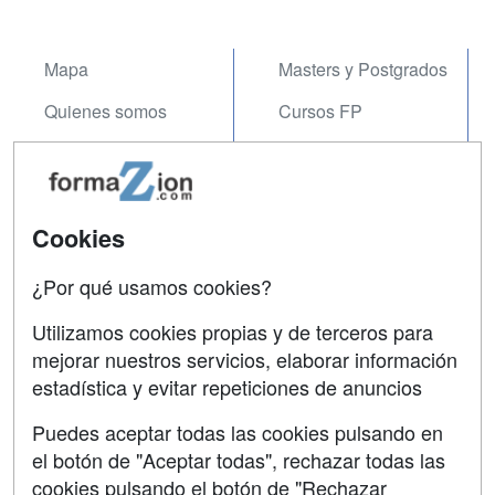
Mapa
Masters y Postgrados
Quienes somos
Cursos FP
Tarifas publicidad
Conferencias
Acceso Usuarios
Carreras
Universitarias
Cookies
Acceso Centros
Oposiciones
¿Por qué usamos cookies?
SÍGUENOS EN:
Contactar
Utilizamos cookies propias y de terceros para
mejorar nuestros servicios, elaborar información
Confidencialidad
estadística y evitar repeticiones de anuncios
Aviso legal
Puedes aceptar todas las cookies pulsando en
Copyleft
el botón de "Aceptar todas", rechazar todas las
cookies pulsando el botón de "Rechazar