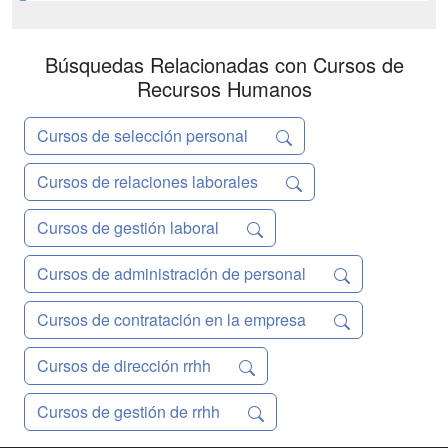
DIDÁCTICA 3. PROCESO PREVIO A
LA APLICACIÓN DE LA VPT UNIDAD
Búsquedas Relacionadas con Cursos de
DIDÁCTICA 4. SISTEMAS DE VPT
UNIDAD DIDÁCTICA 5. OTROS DE
Recursos Humanos
SISTEMAS DE VPT UN...
Cursos de selección personal
Cursos de relaciones laborales
Cursos de gestión laboral
Cursos de administración de personal
Cursos de contratación en la empresa
Cursos de dirección rrhh
Cursos de gestión de rrhh