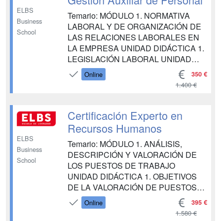
ELBS
Temario: MÓDULO 1. NORMATIVA
Business
LABORAL Y DE ORGANIZACIÓN DE
School
LAS RELACIONES LABORALES EN
LA EMPRESA UNIDAD DIDÁCTICA 1.
LEGISLACIÓN LABORAL UNIDAD
DIDÁCTICA 2. FUENTES DEL
350 €
Online
DERECHO LABORAL UNIDAD
1.400 €
DIDÁCTICA 3. ORGANIZACIÓN DEL
ESTATUTO DE LOS TRABAJADORES
UNIDAD DIDÁCTICA 4. LEY
Certificación Experto en
GENERAL DE LA SEGURIDAD
Recursos Humanos
SOCIAL MÓDULO 2. EL CONTRATO
ELBS
Temario: MÓDULO 1. ANÁLISIS,
DE TRABAJO UNIDAD DIDÁC...
Business
DESCRIPCIÓN Y VALORACIÓN DE
School
LOS PUESTOS DE TRABAJO
UNIDAD DIDÁCTICA 1. OBJETIVOS
DE LA VALORACIÓN DE PUESTOS
DE TRABAJO (VPT) UNIDAD
395 €
Online
DIDÁCTICA 2. AGENTES QUE
1.580 €
INTERVIENEN EN LA VPT UNIDAD