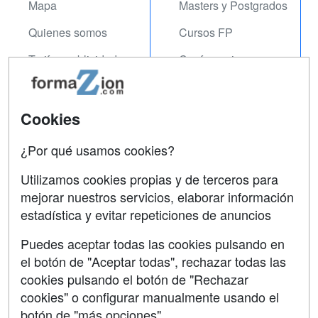
Mapa
Masters y Postgrados
Quienes somos
Cursos FP
Tarifas publicidad
Conferencias
Acceso Usuarios
Carreras
Universitarias
Acceso Centros
Cookies
Oposiciones
¿Por qué usamos cookies?
SÍGUENOS EN:
Contactar
Utilizamos cookies propias y de terceros para
mejorar nuestros servicios, elaborar información
Confidencialidad
estadística y evitar repeticiones de anuncios
Aviso legal
Puedes aceptar todas las cookies pulsando en
Copyleft
el botón de "Aceptar todas", rechazar todas las
cookies pulsando el botón de "Rechazar
cookies" o configurar manualmente usando el
botón de "más opciones"