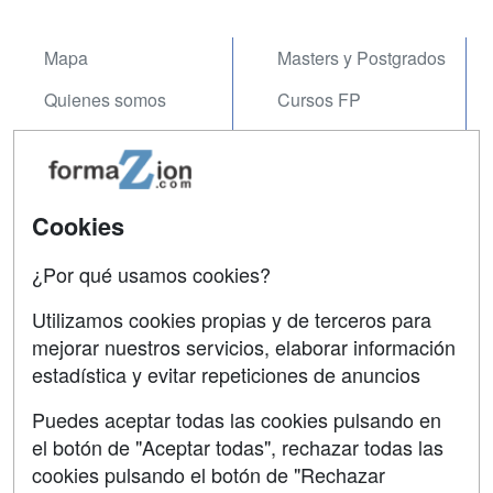
Mapa
Masters y Postgrados
Quienes somos
Cursos FP
Tarifas publicidad
Conferencias
Acceso Usuarios
Carreras
Universitarias
Cookies
Acceso Centros
Oposiciones
¿Por qué usamos cookies?
SÍGUENOS EN:
Contactar
Utilizamos cookies propias y de terceros para
mejorar nuestros servicios, elaborar información
Confidencialidad
estadística y evitar repeticiones de anuncios
Aviso legal
Puedes aceptar todas las cookies pulsando en
Copyleft
el botón de "Aceptar todas", rechazar todas las
cookies pulsando el botón de "Rechazar