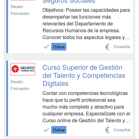
Deusto
Objetivos: Poseer las capacidades para
Formación
desempeñar las funciones más
relevantes del Departamento de
Recursos Humanos de la empresa.
Conocer todos los aspectos legales y
jurídicos que influyen en la contratación
Consultar
Online
de personal y gestión de nóminas.
Dominar los elementos que conforman
el recibo de salario y determinar las
Curso Superior de Gestión
bases de cotización en diferentes sit...
del Talento y Competencias
Digitales
Deusto
Formación
Contar con competencias tecnológicas
hace que tu perfil profesional sea
mucho más completo y atractivo para
cualquier empresa. Especialízate con el
Curso online de Gestión del Talento y
Competencias Digitales y dótate de las
Consultar
Online
habilidades que te permitirán optimizar