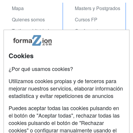
Mapa
Masters y Postgrados
Quienes somos
Cursos FP
Tarifas publicidad
Conferencias
Acceso Usuarios
Carreras
Universitarias
Acceso Centros
Cookies
Oposiciones
¿Por qué usamos cookies?
SÍGUENOS EN:
Contactar
Utilizamos cookies propias y de terceros para
mejorar nuestros servicios, elaborar información
Confidencialidad
estadística y evitar repeticiones de anuncios
Aviso legal
Puedes aceptar todas las cookies pulsando en
Copyleft
el botón de "Aceptar todas", rechazar todas las
cookies pulsando el botón de "Rechazar
cookies" o configurar manualmente usando el