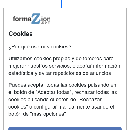
Tarifas publicidad
Conferencias
Acceso Usuarios
Carreras
Universitarias
Acceso Centros
Cookies
Oposiciones
¿Por qué usamos cookies?
SÍGUENOS EN:
Contactar
Utilizamos cookies propias y de terceros para
mejorar nuestros servicios, elaborar información
Confidencialidad
estadística y evitar repeticiones de anuncios
Aviso legal
Puedes aceptar todas las cookies pulsando en
Copyleft
el botón de "Aceptar todas", rechazar todas las
cookies pulsando el botón de "Rechazar
cookies" o configurar manualmente usando el
botón de "más opciones"
Grupo formazion: