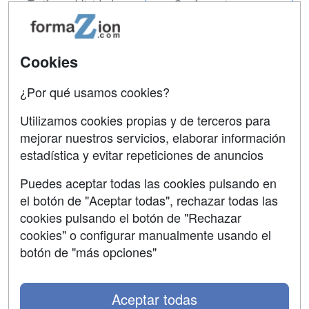
Tarifas publicidad
Conferencias
Acceso Usuarios
Carreras
Universitarias
Acceso Centros
Cookies
Oposiciones
¿Por qué usamos cookies?
SÍGUENOS EN:
Contactar
Utilizamos cookies propias y de terceros para
mejorar nuestros servicios, elaborar información
Confidencialidad
estadística y evitar repeticiones de anuncios
Aviso legal
Puedes aceptar todas las cookies pulsando en
Copyleft
el botón de "Aceptar todas", rechazar todas las
cookies pulsando el botón de "Rechazar
cookies" o configurar manualmente usando el
botón de "más opciones"
Grupo formazion:
Aceptar todas