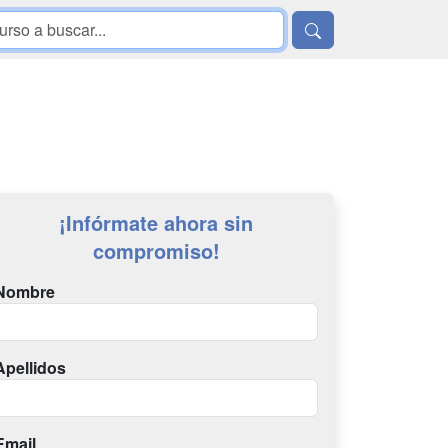
¡Infórmate ahora sin
compromiso!
Nombre
Apellidos
Email