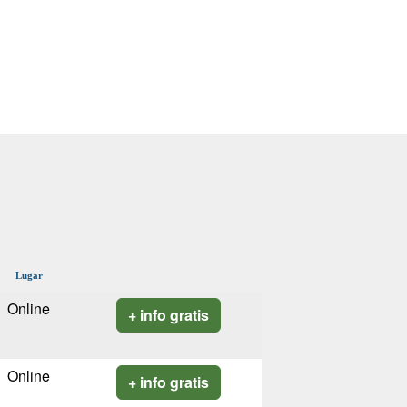
Lugar
Online
+ info gratis
Online
+ info gratis