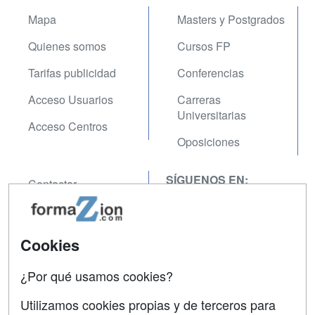
Mapa
Masters y Postgrados
Quienes somos
Cursos FP
Tarifas publicidad
Conferencias
Acceso Usuarios
Carreras
Universitarias
Acceso Centros
Oposiciones
SÍGUENOS EN:
Contactar
Confidencialidad
Aviso legal
Cookies
Copyleft
¿Por qué usamos cookies?
Utilizamos cookies propias y de terceros para