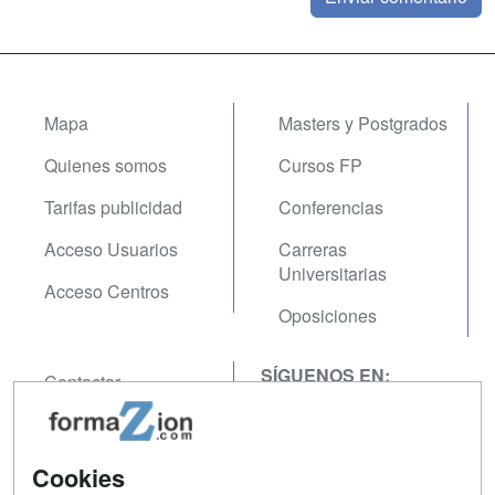
Mapa
Masters y Postgrados
Quienes somos
Cursos FP
Tarifas publicidad
Conferencias
Acceso Usuarios
Carreras
Universitarias
Acceso Centros
Oposiciones
SÍGUENOS EN:
Contactar
Confidencialidad
Aviso legal
Cookies