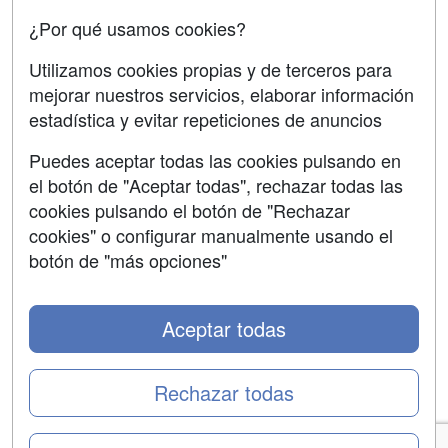
Copyleft
¿Por qué usamos cookies?
Utilizamos cookies propias y de terceros para
mejorar nuestros servicios, elaborar información
estadística y evitar repeticiones de anuncios
Grupo formazion:
Puedes aceptar todas las cookies pulsando en
el botón de "Aceptar todas", rechazar todas las
cookies pulsando el botón de "Rechazar
cookies" o configurar manualmente usando el
botón de "más opciones"
Aceptar todas
Copyright 2000-2026 Formazion Web, S.L. - Calle
Fermín Caballero, 62 - 28034 Madrid Tel: 91 533 70 78
Rechazar todas