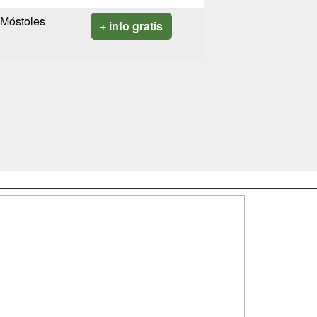
Móstoles
+ info gratis
SÍGUENOS EN:
dad