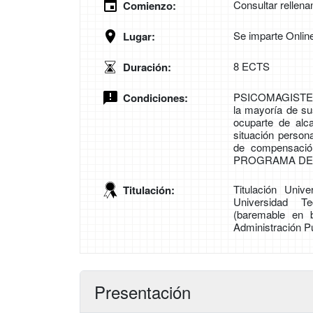
Consultar rellena
Comienzo:
Se imparte Onlin
Lugar:
8 ECTS
Duración:
PSICOMAGISTER
Condiciones:
la mayoría de su
ocuparte de alc
situación person
de compensació
PROGRAMA DE
Titulación Univ
Titulación:
Universidad Te
(baremable en 
Administración Pú
Presentación