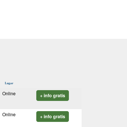
Lugar
Online
+ info gratis
Online
+ info gratis