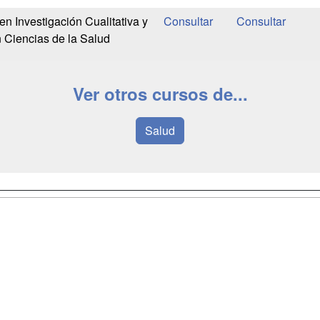
n Investigación Cualitativa y
 Ciencias de la Salud
Ver otros cursos de...
Salud
a
Masters y
Contactar
Postgrados
enes somos
Confidenciali
Cursos FP
fas publicidad
Aviso legal
Conferencias
so Usuarios
Copyleft
Carreras