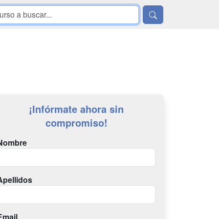
¡Infórmate ahora sin
compromiso!
Nombre
Apellidos
Email