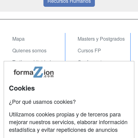
Recursos Humanos
Mapa
Masters y Postgrados
Quienes somos
Cursos FP
Tarifas publicidad
Conferencias
Acceso Usuarios
Carreras
Universitarias
Acceso Centros
Cookies
Oposiciones
¿Por qué usamos cookies?
SÍGUENOS EN:
Contactar
Utilizamos cookies propias y de terceros para
mejorar nuestros servicios, elaborar información
Confidencialidad
estadística y evitar repeticiones de anuncios
Aviso legal