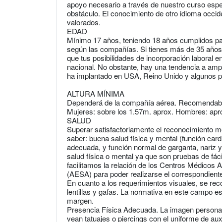
apoyo necesario a través de nuestro curso espe
obstáculo. El conocimiento de otro idioma occide
valorados.
EDAD
Mínimo 17 años, teniendo 18 años cumplidos par
según las compañías. Si tienes más de 35 años 
que tus posibilidades de incorporación laboral e
nacional. No obstante, hay una tendencia a ampl
ha implantado en USA, Reino Unido y algunos 
ALTURA MÍNIMA
Dependerá de la compañía aérea. Recomendab
Mujeres: sobre los 1.57m. aprox. Hombres: apr
SALUD
Superar satisfactoriamente el reconocimiento m
saber: buena salud física y mental (función card
adecuada, y función normal de garganta, nariz y
salud física o mental ya que son pruebas de fá
facilitamos la relación de los Centros Médicos 
(AESA) para poder realizarse el correspondient
En cuanto a los requerimientos visuales, se reco
lentillas y gafas. La normativa en este campo e
margen.
Presencia Física Adecuada. La imagen personal a
vean tatuajes o piercings con el uniforme de auxi