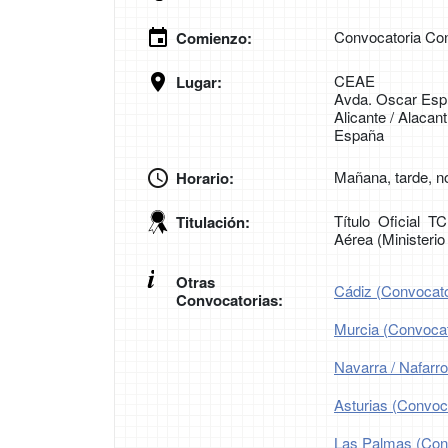
Convocatoria Con
Comienzo:
CEAE
Lugar:
Avda. Oscar Espl
Alicante / Alacant
España
Mañana, tarde, n
Horario:
Título Oficial T
Titulación:
Aérea (Ministeri
Otras
Cádiz (Convocato
Convocatorias:
Murcia (Convocat
Navarra / Nafarr
Asturias (Convoca
Las Palmas (Conv