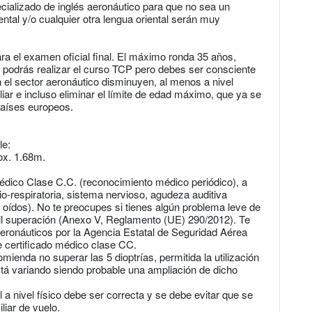
cializado de inglés aeronáutico para que no sea un
ntal y/o cualquier otra lengua oriental serán muy
a el examen oficial final. El máximo ronda 35 años,
podrás realizar el curso TCP pero debes ser consciente
n el sector aeronáutico disminuyen, al menos a nivel
iar e incluso eliminar el límite de edad máximo, que ya se
países europeos.
le:
ox. 1.68m.
édico Clase C.C. (reconocimiento médico periódico), a
io-respiratoria, sistema nervioso, agudeza auditiva
 oídos). No te preocupes si tienes algún problema leve de
cil superación (Anexo V, Reglamento (UE) 290/2012). Te
Aeronáuticos por la Agencia Estatal de Seguridad Aérea
e certificado médico clase CC.
mienda no superar las 5 dioptrías, permitida la utilización
stá variando siendo probable una ampliación de dicho
 nivel físico debe ser correcta y se debe evitar que se
liar de vuelo.