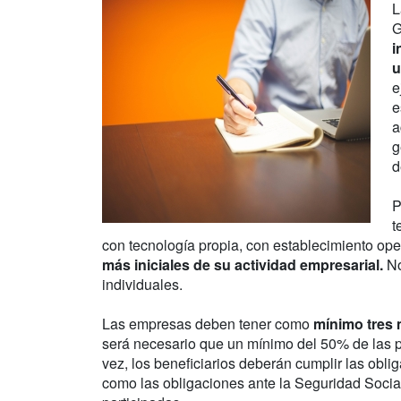
L
G
i
u
e
e
a
g
d
P
t
con tecnología propia, con establecimiento ope
más iniciales de su actividad empresarial.
No
individuales.
Las empresas deben tener como
mínimo tres 
será necesario que un mínimo del 50% de las 
vez, los beneficiarios deberán cumplir las obliga
como las obligaciones ante la Seguridad Soci