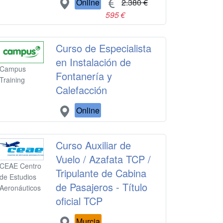
Online
2.380 €
595 €
Curso de Especialista
en Instalación de
Campus
Fontanería y
Training
Calefacción
Online
Curso Auxiliar de
Vuelo / Azafata TCP /
CEAE Centro
Tripulante de Cabina
de Estudios
de Pasajeros - Título
Aeronáuticos
oficial TCP
Murcia