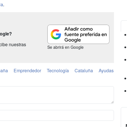
ia
.
oogle?
cibe nuestras
Se abrirá en Google
paña
Emprendedor
Tecnología
Cataluña
Ayudas