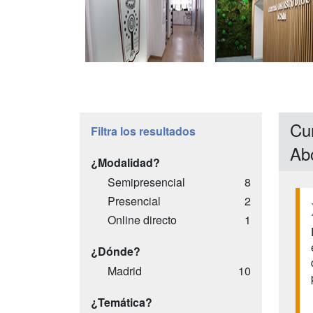
Cur
Filtra los resultados
Ab
¿Modalidad?
Semipresencial
8
Presencial
2
Online directo
1
¿Dónde?
Madrid
10
¿Temática?