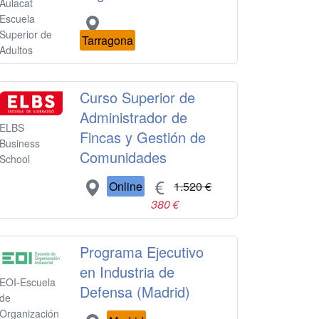
Aulacat
Escuela
Superior de
Tarragona
Adultos
Curso Superior de
Administrador de
ELBS
Fincas y Gestión de
Business
Comunidades
School
Online
1.520 €
380 €
Programa Ejecutivo
en Industria de
EOI-Escuela
Defensa (Madrid)
de
Organización