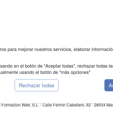
a
Masters y
Contactar
Postgrados
enes somos
Confidenciali
Cursos FP
fas publicidad
Aviso legal
Conferencias
so Usuarios
Copyleft
Carreras
so Centros
Universitarias
ros para mejorar nuestros servicios, elaborar información
Oposiciones
sando en el botón de "Aceptar todas", rechazar todas la
nualmente usando el botón de "más opciones"
Rechazar todas
A
Formazion Web, S.L. - Calle Fermín Caballero, 62 - 28034 Mad