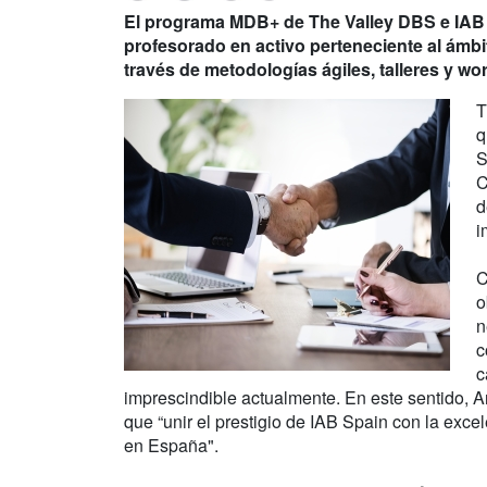
El programa MDB+ de The Valley DBS e IAB 
profesorado en activo perteneciente al ámbit
través de metodologías ágiles, talleres y w
T
q
S
C
d
i
C
o
n
c
c
imprescindible actualmente. En este sentido, 
que “unir el prestigio de IAB Spain con la excel
en España".