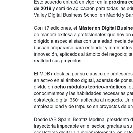
Este acuerdo entrará en vigor en la
próxima c
de 2019
y será de aplicación para todas las ed
Valley Digital Business School en Madrid y Ba
Con 17 ediciones, el
Máster en Digital Busin
de manera exitosa a profesionales que hoy en d
dirigido a especialistas con una edad media d
buscan prepararse para entender y afrontar los 
innovación, aplicados al ámbito del negocio; 
realidad sus proyectos.
El MDB+ destaca por su claustro de profesores
en activo en el ámbito digital, además de por 
divide en
ocho módulos teórico-prácticos
, q
conocimientos y las habilidades necesarias par
estrategia digital 360º aplicada al negocio. Un
empleabilidad y de impulso en proyectos de e
Desde IAB Spain, Beatriz Medina, presidenta de
trayectoria impecable en el sector, gracias a s
ecosistema digital. La mejor referencia, en este