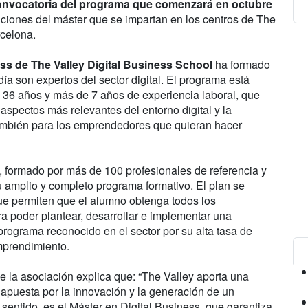
onvocatoria del programa que comenzará en octubre
iciones del máster que se impartan en los centros de The
rcelona.
ess de The Valley Digital Business School
ha formado
ía son expertos del sector digital. El programa está
e 36 años y más de 7 años de experiencia laboral, que
aspectos más relevantes del entorno digital y la
también para los emprendedores que quieran hacer
, formado por más de 100 profesionales de referencia y
su amplio y completo programa formativo. El plan se
ue permiten que el alumno obtenga todos los
a poder plantear, desarrollar e implementar una
 programa reconocido en el sector por su alta tasa de
mprendimiento.
 la asociación explica que: “The Valley aporta una
u apuesta por la innovación y la generación de un
 sentido, es el Máster en Digital Business, que garantiza