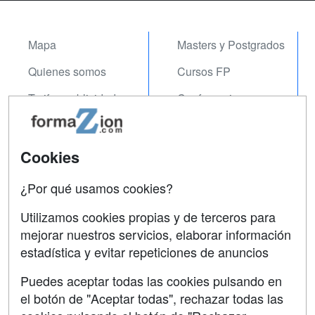
Mapa
Masters y Postgrados
Quienes somos
Cursos FP
Tarifas publicidad
Conferencias
Acceso Usuarios
Carreras
Universitarias
Acceso Centros
Cookies
Oposiciones
¿Por qué usamos cookies?
SÍGUENOS EN:
Contactar
Utilizamos cookies propias y de terceros para
mejorar nuestros servicios, elaborar información
Confidencialidad
estadística y evitar repeticiones de anuncios
Aviso legal
Puedes aceptar todas las cookies pulsando en
Copyleft
el botón de "Aceptar todas", rechazar todas las