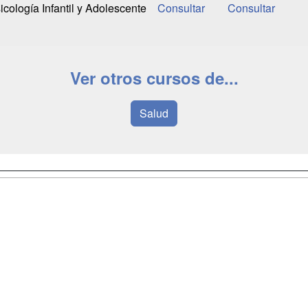
cología Infantil y Adolescente
Ver otros cursos de...
Salud
a
Masters y
Contactar
Postgrados
enes somos
Confidenciali
Cursos FP
fas publicidad
Aviso legal
Conferencias
so Usuarios
Copyleft
Carreras
so Centros
Universitarias