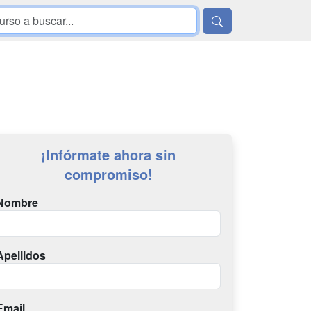
¡Infórmate ahora sin
compromiso!
Nombre
Apellidos
Email