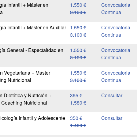
ía Infantil + Máster en
1.550 €
Convocatoria
na
3.100 €
Continua
ía Infantil + Máster en Auxiliar
1.550 €
Convocatoria
3.100 €
Continua
ía General - Especialidad en
1.550 €
Convocatoria
3.100 €
Continua
ón Vegetariana + Máster
1.550 €
Convocatoria
ng Nutricional
3.100 €
Continua
 Dietética y Nutrición +
395 €
 Coaching Nutricional
1.580 €
cología Infantil y Adolescente
350 €
1.400 €