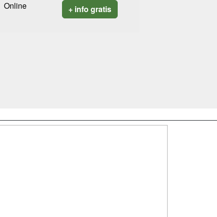
Online
+ info gratis
SÍGUENOS EN:
dad