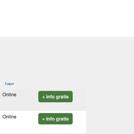
Lugar
Online
+ info gratis
Online
+ info gratis