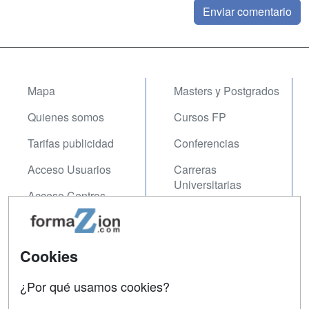
Mapa
Masters y Postgrados
Quienes somos
Cursos FP
Tarifas publicidad
Conferencias
Acceso Usuarios
Carreras
Universitarias
Acceso Centros
Oposiciones
SÍGUENOS EN:
Contactar
Cookies
Confidencialidad
¿Por qué usamos cookies?
Aviso legal