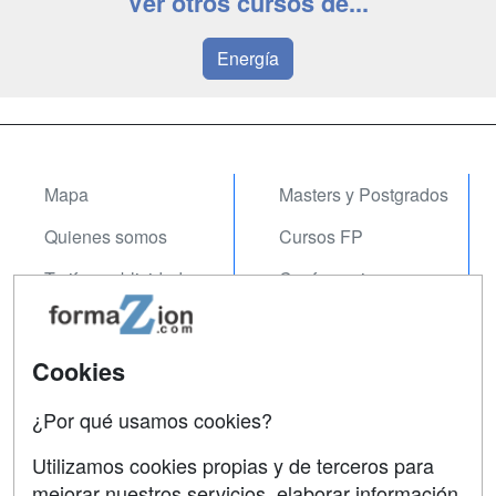
Ver otros cursos de...
Energía
Mapa
Masters y Postgrados
Quienes somos
Cursos FP
Tarifas publicidad
Conferencias
Acceso Usuarios
Carreras
Universitarias
Acceso Centros
Cookies
Oposiciones
¿Por qué usamos cookies?
SÍGUENOS EN:
Contactar
Utilizamos cookies propias y de terceros para
mejorar nuestros servicios, elaborar información
Confidencialidad