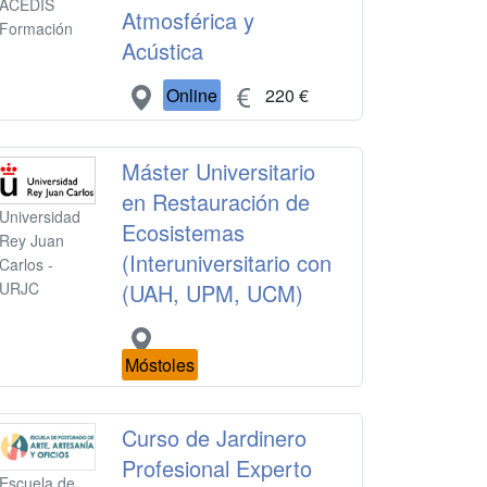
ACEDIS
Atmosférica y
Formación
Acústica
Online
220 €
Máster Universitario
en Restauración de
Universidad
Ecosistemas
Rey Juan
(Interuniversitario con
Carlos -
(UAH, UPM, UCM)
URJC
Móstoles
Curso de Jardinero
Profesional Experto
Escuela de