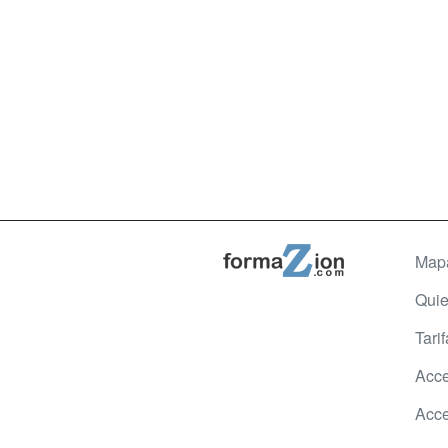
Map
Qui
Tari
Acce
Acce