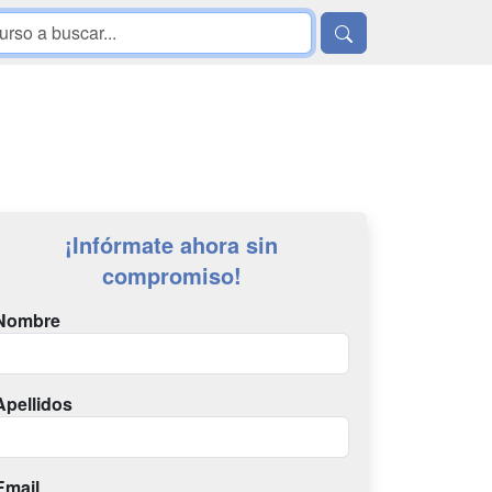
¡Infórmate ahora sin
compromiso!
Nombre
Apellidos
Email