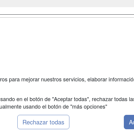
a
Masters y
Contactar
Postgrados
enes somos
Confidenciali
Cursos FP
fas publicidad
Aviso legal
Conferencias
so Usuarios
Copyleft
Carreras
so Centros
Universitarias
ros para mejorar nuestros servicios, elaborar información
Oposiciones
sando en el botón de "Aceptar todas", rechazar todas la
nualmente usando el botón de "más opciones"
Rechazar todas
A