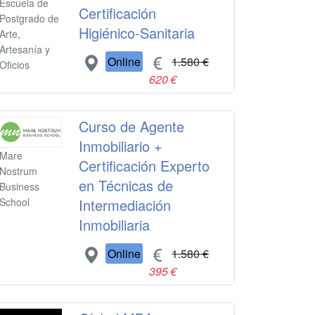
Escuela de
Certificación
Postgrado de
Higiénico-Sanitaria
Arte,
Artesanía y
Online
1.580 €
Oficios
620 €
Curso de Agente
Inmobiliario +
Mare
Certificación Experto
Nostrum
en Técnicas de
Business
Intermediación
School
Inmobiliaria
Online
1.580 €
395 €