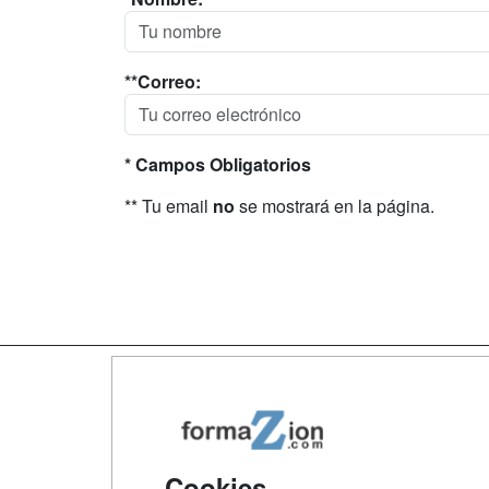
**Correo:
* Campos Obligatorios
** Tu email
no
se mostrará en la página.
Map
Qui
Tari
Cookies