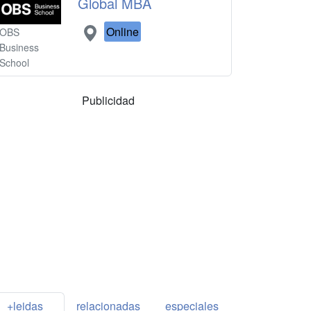
Global MBA
Online
OBS
Business
School
Publicidad
+leidas
relacionadas
especiales