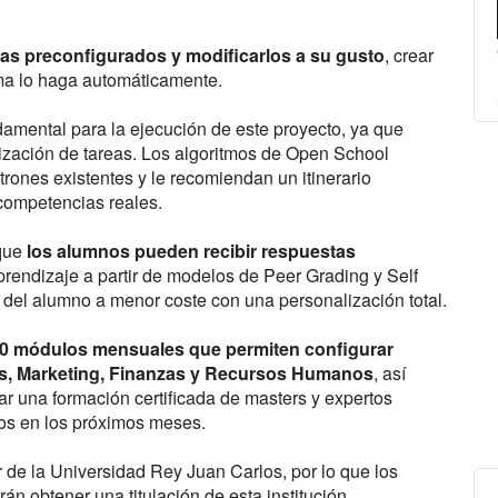
as preconfigurados y modificarlos a su gusto
, crear
tema lo haga automáticamente.
undamental para la ejecución de este proyecto, ya que
tización de tareas. Los algoritmos de Open School
rones existentes y le recomiendan un itinerario
competencias reales.
que
los alumnos pueden recibir respuestas
aprendizaje a partir de modelos de Peer Grading y Self
 del alumno a menor coste con una personalización total.
0 módulos mensuales que permiten configurar
ales, Marketing, Finanzas y Recursos Humanos
, así
r una formación certificada de masters y expertos
ulos en los próximos meses.
de la Universidad Rey Juan Carlos, por lo que los
án obtener una titulación de esta institución.