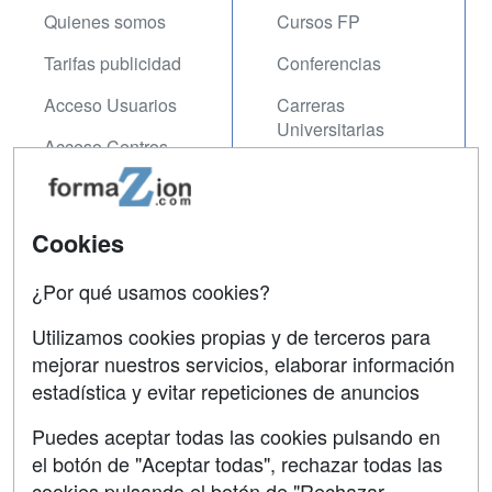
Quienes somos
Cursos FP
Tarifas publicidad
Conferencias
Acceso Usuarios
Carreras
Universitarias
Acceso Centros
Oposiciones
SÍGUENOS EN:
Contactar
Cookies
Confidencialidad
¿Por qué usamos cookies?
Aviso legal
Utilizamos cookies propias y de terceros para
mejorar nuestros servicios, elaborar información
Copyleft
estadística y evitar repeticiones de anuncios
Puedes aceptar todas las cookies pulsando en
el botón de "Aceptar todas", rechazar todas las
Grupo formazion:
cookies pulsando el botón de "Rechazar