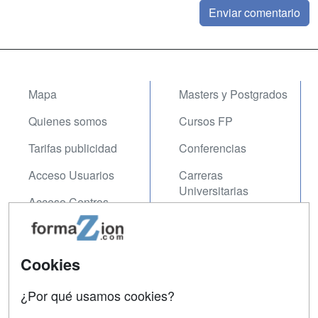
Mapa
Masters y Postgrados
Quienes somos
Cursos FP
Tarifas publicidad
Conferencias
Acceso Usuarios
Carreras
Universitarias
Acceso Centros
Oposiciones
SÍGUENOS EN:
Contactar
Cookies
Confidencialidad
¿Por qué usamos cookies?
Aviso legal