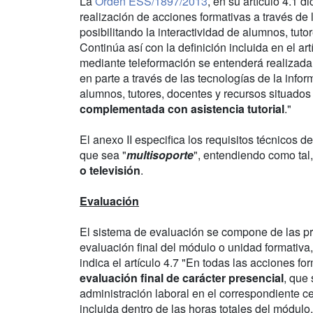
La
Orden ESS/1897/2013
, en su artículo 4.1 d
realización de acciones formativas a través de
posibilitando la interactividad de alumnos, tuto
Continúa así con la definición incluida en el a
mediante teleformación se entenderá realizada
en parte a través de las tecnologías de la infor
alumnos, tutores, docentes y recursos situados 
complementada con asistencia tutorial
."
El anexo II especifica los requisitos técnicos d
que sea "
multisoporte
", entendiendo como tal
o televisión
.
Evaluación
El sistema de evaluación se compone de las pr
evaluación final del módulo o unidad formativa,
indica el artículo 4.7 "En todas las acciones f
evaluación final de carácter presencial
, que
administración laboral en el correspondiente ce
incluida dentro de las horas totales del módulo.