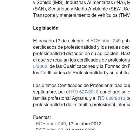
y Sonido (IMS), Industrias Alimentarias (INA)
(SAN), Seguridad y Medio Ambiente (SEA), Ser
Transporte y mantenimiento de vehículos (TMV)
Legislación
El pasado 17 de octubre, el
BOE núm. 249
publ
certificados de profesionalidad y los reales dec
profesionalidad dictados de su aplicación. Hast
el que se regulan los certificados de profesion
5/2002
, de las Cualificaciones y la Formación 
los Certificados de Profesionalidad y su publi
Los últimos Certificados de Profesionalidad p
septiembre, por el
RD 627/2013
por el que se e
familia profesional Agraria, y el
RD 628/2013
po
profesionalidad de la familia profesional Infor
Fuentes:
-
BOE núm. 249
, 17 octubre 2013
-
BOE núm. 27
, 31 enero 2008