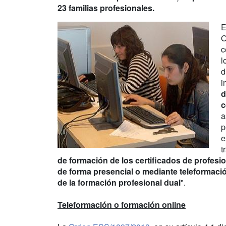
23 familias profesionales.
E
O
c
l
d
i
d
c
a
p
e
t
de formación de los certificados de profesio
de forma presencial o mediante teleformació
de la formación profesional dual
".
Teleformación o formación online