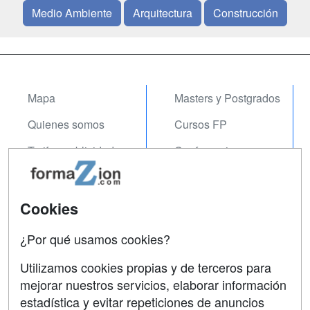
Medio Ambiente
Arquitectura
Construcción
Mapa
Masters y Postgrados
Quienes somos
Cursos FP
Tarifas publicidad
Conferencias
Acceso Usuarios
Carreras
Universitarias
Acceso Centros
Cookies
Oposiciones
¿Por qué usamos cookies?
SÍGUENOS EN:
Contactar
Utilizamos cookies propias y de terceros para
mejorar nuestros servicios, elaborar información
Confidencialidad
estadística y evitar repeticiones de anuncios