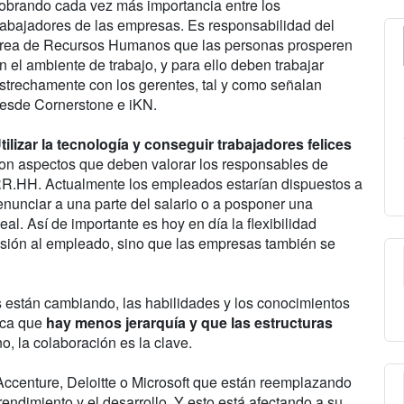
obrando cada vez más importancia entre los
rabajadores de las empresas. Es responsabilidad del
rea de Recursos Humanos que las personas prosperen
n el ambiente de trabajo, y para ello deben trabajar
strechamente con los gerentes, tal y como señalan
esde Cornerstone e iKN.
tilizar la tecnología y conseguir trabajadores felices
on aspectos que deben valorar los responsables de
R.HH. Actualmente los empleados estarían dispuestos a
enunciar a una parte del salario o a posponer una
al. Así de importante es hoy en día la flexibilidad
cesión al empleado, sino que las empresas también se
s están cambiando, las habilidades y los conocimientos
fica que
hay menos jerarquía y que las estructuras
o, la colaboración es la clave.
ccenture, Deloitte o Microsoft que están reemplazando
rendimiento y el desarrollo. Y esto está afectando a su