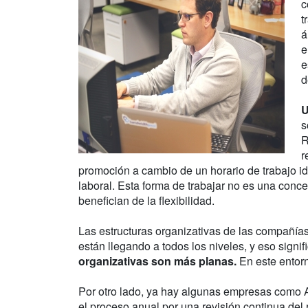
c
t
á
e
e
d
U
s
R
r
promoción a cambio de un horario de trabajo ide
laboral. Esta forma de trabajar no es una con
benefician de la flexibilidad.
Las estructuras organizativas de las compañía
están llegando a todos los niveles, y eso signi
organizativas son más planas.
En este entorn
Por otro lado, ya hay algunas empresas como A
el proceso anual por una revisión continua del 