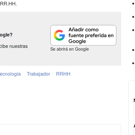
e RR.HH.
oogle?
cibe nuestras
Se abrirá en Google
ecnología
Trabajador
RRHH