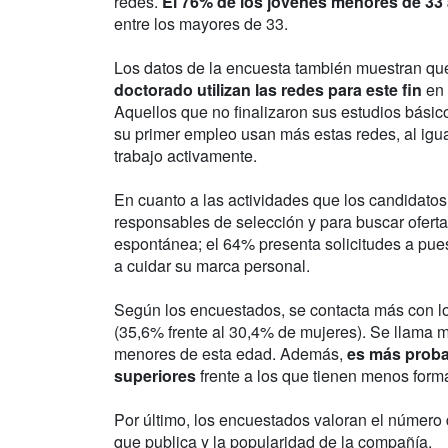
redes.
El 76% de los jóvenes menores de 33
entre los mayores de 33.
Los datos de la encuesta también muestran q
doctorado utilizan las redes para este fin
en 
Aquellos que no finalizaron sus estudios básic
su primer empleo usan más estas redes, al ig
trabajo activamente.
En cuanto a las actividades que los candidatos
responsables de selección y para buscar oferta
espontánea; el 64% presenta solicitudes a pues
a cuidar su marca personal.
Según los encuestados, se contacta más con lo
(35,6% frente al 30,4% de mujeres). Se llama 
menores de esta edad. Además,
es más proba
superiores
frente a los que tienen menos form
Por último, los encuestados valoran el número 
que publica y la popularidad de la compañía.