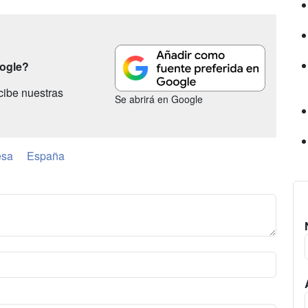
oogle?
cibe nuestras
Se abrirá en Google
esa
España