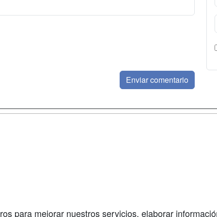
a
Masters y
Contactar
Postgrados
enes somos
Confidenciali
Cursos FP
fas publicidad
Aviso legal
Conferencias
so Usuarios
Copyleft
Carreras
so Centros
Universitarias
ros para mejorar nuestros servicios, elaborar información