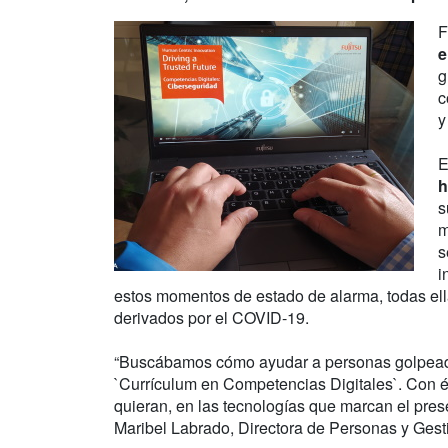
F
e
g
c
y
E
h
s
m
s
i
estos momentos de estado de alarma, todas el
derivados por el COVID-19.
“Buscábamos cómo ayudar a personas golpeadas
`Currículum en Competencias Digitales`. Con é
quieran, en las tecnologías que marcan el prese
Maribel Labrado, Directora de Personas y Gest