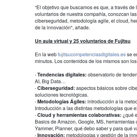
“El objetivo que buscamos es que, a través de 
voluntarios de nuestra compañía, conozcan las 
ciberseguridad, metodología agile, el cloud, h
de la innovación", añade.
Un aula virtual y 25 voluntarios de Fujitsu
En la web
fujitsucompetenciasdigitales.es
se en
minutos. Los contenidos de los mismos son los
· Tendencias digitales:
observatorio de tenden
AI, Big Data…
· Ciberseguridad:
aspectos básicos sobre ciber
soluciones tecnológicas.
· Metodologías Ágiles:
introducción a la metod
Introducción a las distintas metodologías que e
· Cloud y herramientas colaborativas:
¿qué e
Basics de Amazon, Google, MS, herramientas c
Yammer, Planner, qué debo saber y para qué v
· Innovación:
metodologías y gestión de la inn