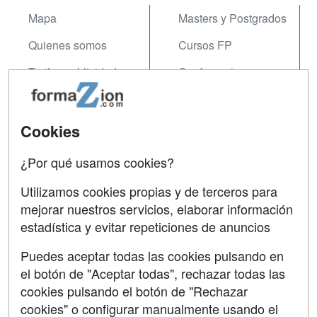
Mapa
Masters y Postgrados
Quienes somos
Cursos FP
Tarifas publicidad
Conferencias
Acceso Usuarios
Carreras
Universitarias
Acceso Centros
Cookies
Oposiciones
¿Por qué usamos cookies?
SÍGUENOS EN:
Contactar
Utilizamos cookies propias y de terceros para
mejorar nuestros servicios, elaborar información
Confidencialidad
estadística y evitar repeticiones de anuncios
Aviso legal
Puedes aceptar todas las cookies pulsando en
Copyleft
el botón de "Aceptar todas", rechazar todas las
cookies pulsando el botón de "Rechazar
cookies" o configurar manualmente usando el