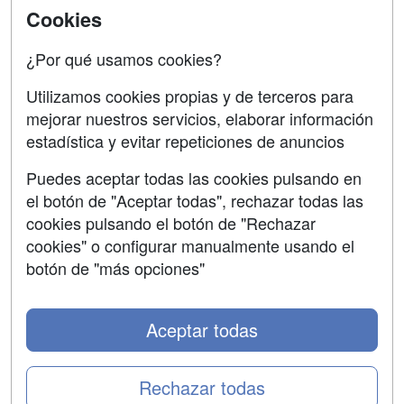
Acceso Centros
Cookies
Oposiciones
¿Por qué usamos cookies?
SÍGUENOS EN:
Contactar
Utilizamos cookies propias y de terceros para
mejorar nuestros servicios, elaborar información
Confidencialidad
estadística y evitar repeticiones de anuncios
Aviso legal
Puedes aceptar todas las cookies pulsando en
Copyleft
el botón de "Aceptar todas", rechazar todas las
cookies pulsando el botón de "Rechazar
cookies" o configurar manualmente usando el
botón de "más opciones"
Grupo formazion:
Aceptar todas
Rechazar todas