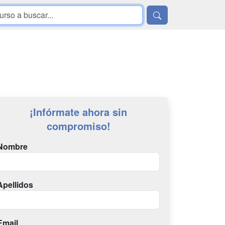
¡Infórmate ahora sin
compromiso!
Nombre
Apellidos
Email