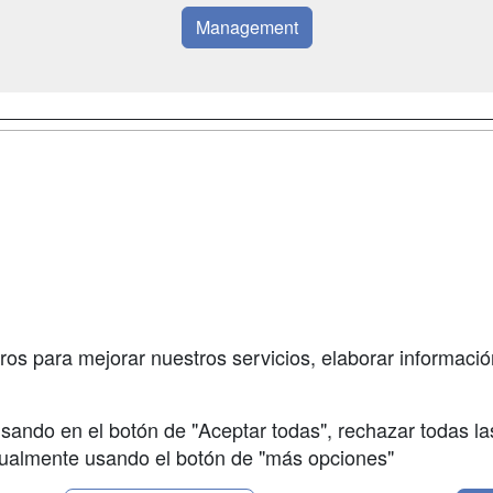
Management
a
Masters y
Contactar
Postgrados
enes somos
Confidenciali
Cursos FP
fas publicidad
Aviso legal
Conferencias
so Usuarios
Copyleft
Carreras
so Centros
Universitarias
ros para mejorar nuestros servicios, elaborar información
Oposiciones
sando en el botón de "Aceptar todas", rechazar todas la
nualmente usando el botón de "más opciones"