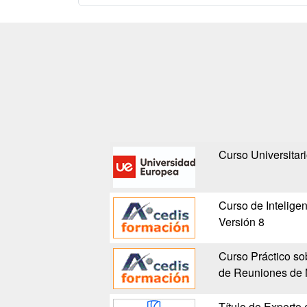
Curso Universitar
Curso de Intelige
Versión 8
Curso Práctico so
de Reuniones de 
Título de Experto e