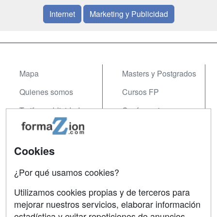
Internet
Marketing y Publicidad
Mapa
Masters y Postgrados
Quienes somos
Cursos FP
Tarifas publicidad
Conferencias
Acceso Usuarios
Carreras
Universitarias
Acceso Centros
Cookies
Oposiciones
¿Por qué usamos cookies?
SÍGUENOS EN:
Contactar
Utilizamos cookies propias y de terceros para
mejorar nuestros servicios, elaborar información
Confidencialidad
estadística y evitar repeticiones de anuncios