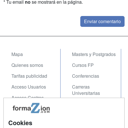
* Tu email
no
se mostrará en la página.
Mapa
Masters y Postgrados
Quienes somos
Cursos FP
Tarifas publicidad
Conferencias
Acceso Usuarios
Carreras
Universitarias
Acceso Centros
Oposiciones
SÍGUENOS EN:
Contactar
Cookies