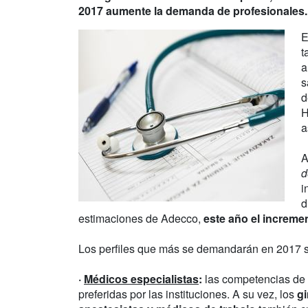
2017 aumente la demanda de profesionales.
E
t
a
s
d
H
a
A
d
i
d
estimaciones de Adecco,
este año el incremen
Los perfiles que más se demandarán en 2017 
·
Médicos especialistas
:
las competencias de 
preferidas por las instituciones. A su vez, los
gi