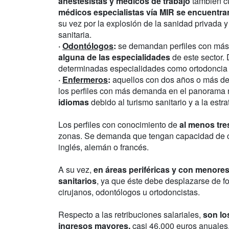
anestesistas y médicos de trabajo
también c
médicos especialistas vía MIR se encuentran
su vez por la explosión de la sanidad privada y
sanitaria.
·
Odontólogos
:
se demandan perfiles con má
alguna de las especialidades
de este sector.
determinadas especialidades como ortodoncia 
·
Enfermeros
:
aquellos con dos años o más de 
los perfiles con más demanda en el panorama
idiomas
debido al turismo sanitario y a la est
Los perfiles con conocimiento de
al menos tr
zonas. Se demanda que tengan capacidad de co
inglés, alemán o francés.
A su vez,
en áreas periféricas y con menore
sanitarios
, ya que éste debe desplazarse de f
cirujanos, odontólogos u ortodoncistas.
Respecto a las retribuciones salariales,
son lo
ingresos mayores,
casi 46.000 euros anuales.