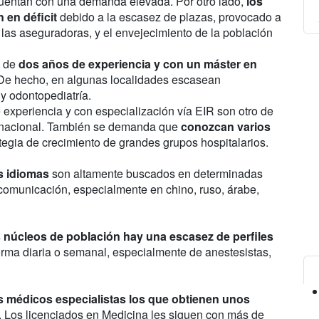
uentan con una demanda elevada. Por otro lado,
los
 en déficit
debido a la escasez de plazas, provocado a
 las aseguradoras, y el envejecimiento de la población
s de
dos años de experiencia y con un máster en
 De hecho, en algunas localidades escasean
y odontopediatría.
experiencia y con especialización vía EIR son otro de
 nacional. También se demanda que
conozcan varios
rategia de crecimiento de grandes grupos hospitalarios.
es idiomas
son altamente buscados en determinadas
municación, especialmente en chino, ruso, árabe,
s núcleos de población hay una escasez de perfiles
orma diaria o semanal, especialmente de anestesistas,
s médicos especialistas los que obtienen unos
 Los licenciados en Medicina les siguen con más de