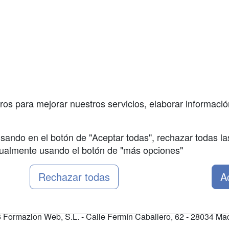
a
Masters y
Contactar
Postgrados
enes somos
Confidenciali
Cursos FP
fas publicidad
Aviso legal
Conferencias
so Usuarios
Copyleft
Carreras
so Centros
Universitarias
ros para mejorar nuestros servicios, elaborar información
Oposiciones
sando en el botón de "Aceptar todas", rechazar todas la
nualmente usando el botón de "más opciones"
Rechazar todas
A
Formazion Web, S.L. - Calle Fermín Caballero, 62 - 28034 Mad