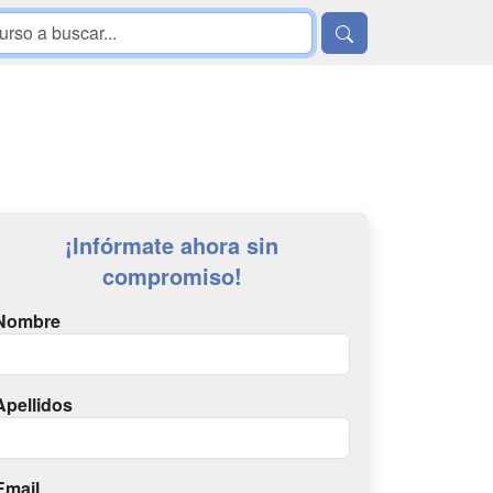
¡Infórmate ahora sin
compromiso!
Nombre
Apellidos
Email