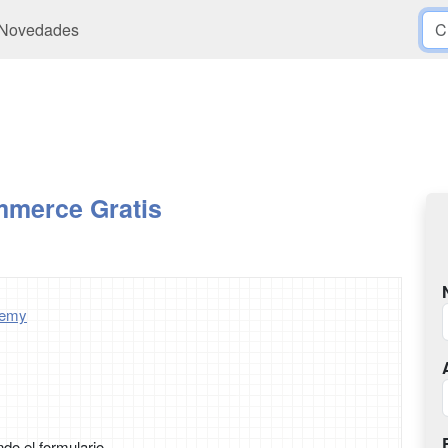
Novedades
merce Gratis
demy
ndo el formulario