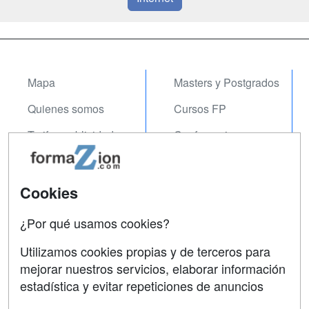
Mapa
Masters y Postgrados
Quienes somos
Cursos FP
Tarifas publicidad
Conferencias
Acceso Usuarios
Carreras
Universitarias
Acceso Centros
Cookies
Oposiciones
¿Por qué usamos cookies?
SÍGUENOS EN:
Contactar
Utilizamos cookies propias y de terceros para
mejorar nuestros servicios, elaborar información
Confidencialidad
estadística y evitar repeticiones de anuncios
Aviso legal