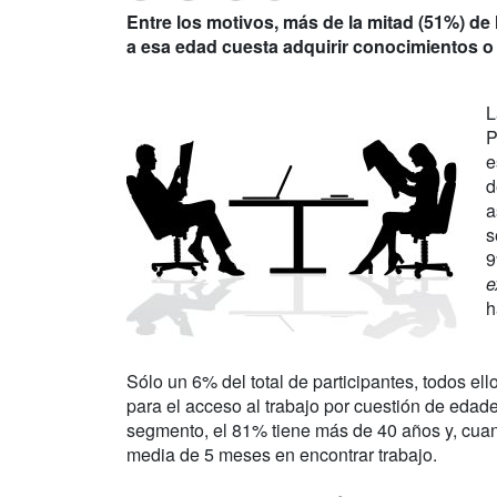
Entre los motivos, más de la mitad (51%) de
a esa edad cuesta adquirir conocimientos 
L
P
e
d
a
s
9
e
h
Sólo un 6% del total de participantes, todos e
para el acceso al trabajo por cuestión de edad
segmento, el 81% tiene más de 40 años y, cu
media de 5 meses en encontrar trabajo.