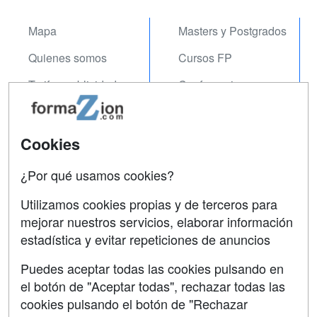
Mapa
Masters y Postgrados
Quienes somos
Cursos FP
Tarifas publicidad
Conferencias
Acceso Usuarios
Carreras
Universitarias
Acceso Centros
Cookies
Oposiciones
¿Por qué usamos cookies?
SÍGUENOS EN:
Contactar
Utilizamos cookies propias y de terceros para
mejorar nuestros servicios, elaborar información
Confidencialidad
estadística y evitar repeticiones de anuncios
Aviso legal
Puedes aceptar todas las cookies pulsando en
Copyleft
el botón de "Aceptar todas", rechazar todas las
cookies pulsando el botón de "Rechazar