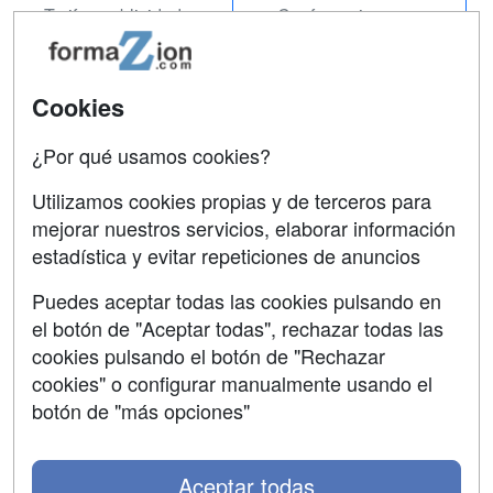
Tarifas publicidad
Conferencias
Acceso Usuarios
Carreras
Universitarias
Acceso Centros
Cookies
Oposiciones
¿Por qué usamos cookies?
SÍGUENOS EN:
Contactar
Utilizamos cookies propias y de terceros para
mejorar nuestros servicios, elaborar información
Confidencialidad
estadística y evitar repeticiones de anuncios
Aviso legal
Puedes aceptar todas las cookies pulsando en
Copyleft
el botón de "Aceptar todas", rechazar todas las
cookies pulsando el botón de "Rechazar
cookies" o configurar manualmente usando el
botón de "más opciones"
Grupo formazion:
Aceptar todas